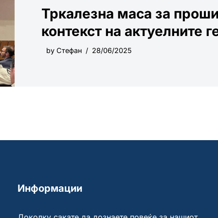
Тркалезна маса за проши
контекст на актуелните 
by
Стефан
28/06/2025
Информации
Доколку сакате да дознаете повеќе за нашиот