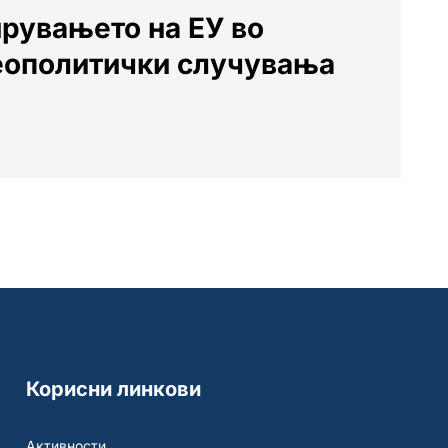
рувањето на ЕУ во
геополитички случувања
Корисни линкови
Активности