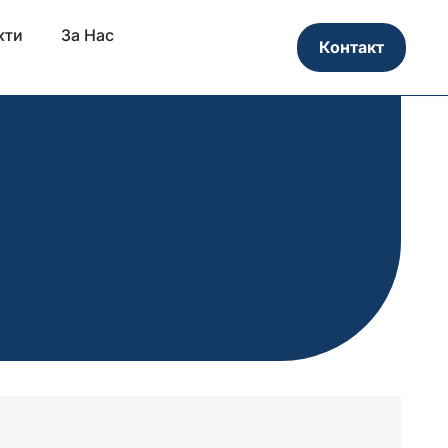
кти
За Нас
Контакт