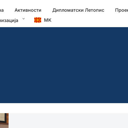
на
Активности
Дипломатски Летопис
Прое
MK
низација