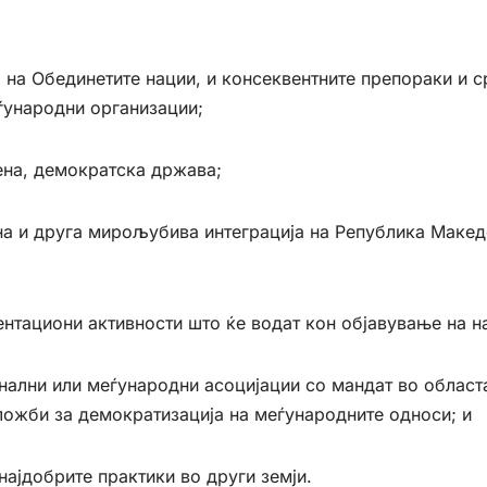
 на Обединетите нации, и консеквентните препораки и 
ѓународни организации;
ена, демократска држава;
ална и друга мирољубива интеграција на Република Маке
ентациони активности што ќе водат кон објавување на н
нални или меѓународни асоцијации со мандат во област
ложби за демократизација на меѓународните односи; и
најдобрите практики во други земји.