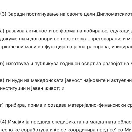
(3) Заради постигнување на своите цели Дипломатскиот
а) развива активности во форма на лобирање, едукациј
документи и договори во подготовка, преговарање и мед
тркалезни маси во функција на јавна расправа, иницир
б) изготвува и публикува годишен осврт за развојот н
в) ги нуди на македонската јавност најновите и актуе
институции и јавен живот; и
г) прибира, прима и создава материјално-финансиски с
(4) Имајќи ја предвид спецификата на мандатната област
тесно ќе соработува и ќе се координира пред се’ со М