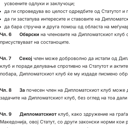
усвоените одлуки и заклучоци;
да ги спроведува во целост одредбите од Статутот и 
да ги застапува интересите и ставовите на Дипломатс
да бара стручна и друга помош од областа на меѓуна
Чл. 6 Обврски
на членовите на Дипломатскиот клуб с
присуствуваат на состаноците.
Чл. 7 Секој
член може доброволно да истапи од Дипл
клуб и поради делување спротивно на Статутот и актит
побара, Дипломатскиот клуб ќе му издаде писмено об
Чл. 8 За
почесен член на Дипломатскиот клуб може да
задачите на Дипломатскиот клуб, без оглед на тоа дали
Чл. 9 Дипломатскиот
клуб, како здружение на граѓа
Македонија, овој Статут, со други законски норми кои 