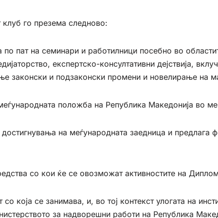
 клуб го презема следново:
а по пат на семинари и работилници посебно во области
ијаторство, експертско-консултативни дејствија, вклуч
ање законски и подзаконски промени и новелирање на ма
а меѓународната положба на Република Македонија во м
лни достигнувања на меѓународната заедница и предлага
редства со кои ќе се овозможат активностите на Диплом
 со која се занимава, и, во тој контекст улогата на ин
инистерството за надворешни работи на Република Макед