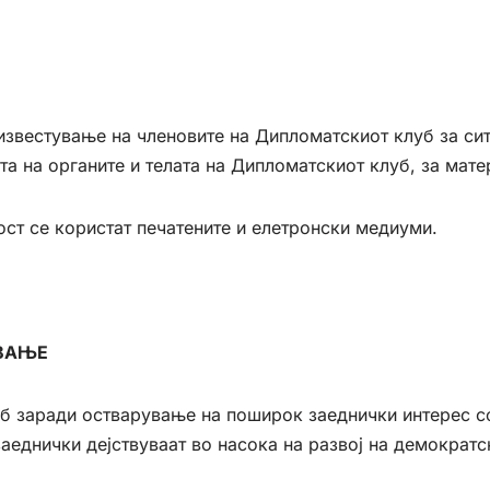
известување на членовите на Дипломатскиот клуб за си
та на органите и телата на Дипломатскиот клуб, за мат
ост се користат печатените и елетронски медиуми.
УВАЊЕ
б заради остварување на поширок заеднички интерес с
аеднички дејствуваат во насока на развој на демократ