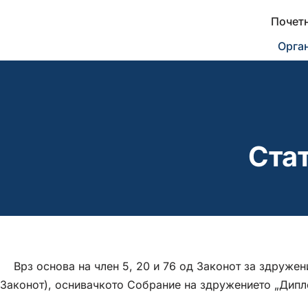
Почет
Skip
Орга
to
content
Ста
Врз основа на член 5, 20 и 76 од Законот за здружениј
Законот), оснивачкото Собрание на здружението „Дипло