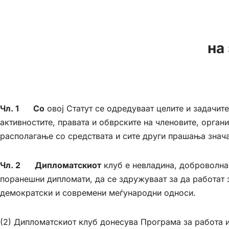
на
Чл. 1 Со
овој Статут се одредуваат целите и задачит
активностите, правата и обврските на членовите, орган
располагање со средствата и сите други прашања знача
Чл. 2 Дипломатскиот
клуб е невладина, доброволна,
поранешни дипломати, да се здружуваат за да работат 
демократски и современи меѓународни односи.
(2) Дипломатскиот клуб донесува Програма за работа и