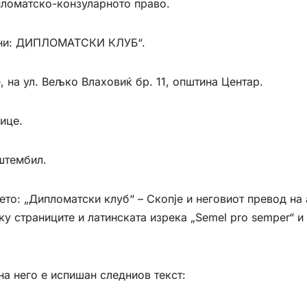
пломатско-конзуларното право.
ѓани: ДИПЛОМАТСКИ КЛУБ“.
 на ул. Вељко Влаховиќ бр. 11, општина Центар.
ице.
штембил.
то: „Дипломатски клуб“ – Скопје и неговиот превод на а
ку страниците и латинската изрека „Semel pro semper“ и
на него е испишан следниов текст: