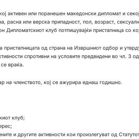
ој активен или поранешен македонски дипломат и секој
а, расна или верска припадност, пол, возраст, сексуалн
он Дипломатскиот клуб потпишувајќи пристапница со кој
а пристапницата од страна на Извршниот одбор и утврду
тивности спротивни на условите предвидени во чл. 3 од
се враќа.
ар на членството, кој се ажурира еднаш годишно.
киот клуб;
ерес;
ите и другите активности кои произлегуват од Статуто