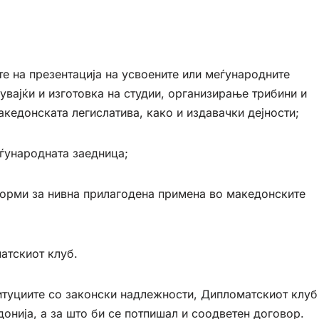
те на презентација на усвоените или меѓународните
увајќи и изготовка на студии, организирање трибини и
кедонската легислатива, како и издавачки дејности;
еѓународната заедница;
 форми за нивна прилагодена примена во македонските
атскиот клуб.
ституциите со законски надлежности, Дипломатскиот клуб
онија, а за што би се потпишал и соодветен договор.