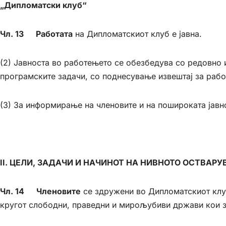
„Дипломатски клуб“
Чл. 13 Работата
на Дипломатскиот клуб е јавна.
(2) Јавноста во работењето се обезбедува со редовно 
програмските задачи, со поднесување извештај за рабо
(3) За информирање на членовите и на пошироката јавн
II
. ЦЕЛИ, ЗАДАЧИ И НАЧИНОТ НА НИВНОТО ОСТВАР
Чл. 14 Членовите
се здружени во Дипломатскиот клу
кругот слободни, праведни и мирољубиви држави кои з