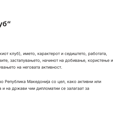
уб“
иот клуб), името, карактерот и седиштето, работата,
овите, застапувањето, начинот на добивање, користење и
увањето на неговата активност.
во Република Македонија со цел, како активни или
 и на држави чии дипломатии се залагаат за