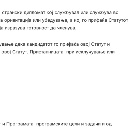
 странски дипломат кој службувал или службува во
а ориентација или убедувања, а кој го прифаќа Статутот
а изразува готовност да членува.
вање дека кандидатот го прифаќа овој Статут и
 овој Статут. Пристапницата, при исклучување или
т и Програмата, програмските цели и задачи и од