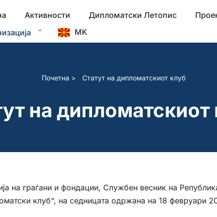
на
Активности
Дипломатски Летопис
Прое
MK
низација
Почетна
>
Статут на дипломатскиот клуб
тут на дипломатскиот 
а на граѓани и фондации, Службен весник на Република 
матски клуб“, на седницата одржана на 18 февруари 20