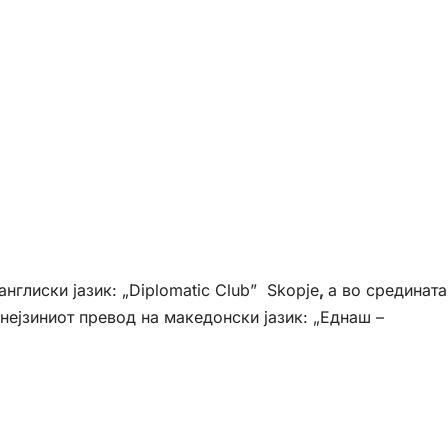
нглиски јазик: „Diplomatic Club” Skopje
,
а во средината
 нејзиниот превод на македонски јазик: „Еднаш –