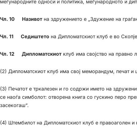
меѓународните односи и политика, меѓународното и ди
Чл. 10 Називот
на здружението е „Здужение на гра
Чл. 11 Седиштето
на Дипломатскиот клуб е во Скопје,
Чл. 12 Дипломатскиот
клуб има својство на правно л
(2) Дипломатскиот клуб има свој меморандум, печат и 
(3) Печатот е тркалезен и го содржи името на здружение
се наоѓа симболот: отворена книга со гускино перо пре
засекогаш“.
(4) Штембилот на Дипломатскиот клуб е правоаголен и 