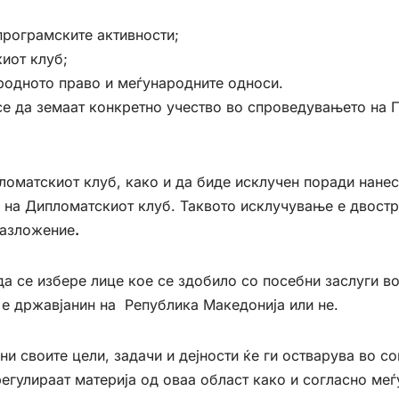
програмските активности;
киот клуб;
родното право и меѓународните односи.
е да земаат конкретно учество во спроведувањето на П
оматскиот клуб, како и да биде исклучен поради нанес
е на Дипломатскиот клуб. Таквото исклучување е двост
разложение
.
 се избере лице кое се здобило со посебни заслуги во 
 е државјанин на Република Македонија или не.
ни своите цели, задачи и дејности ќе ги остварува во с
регулираат материја од оваа област како и согласно ме