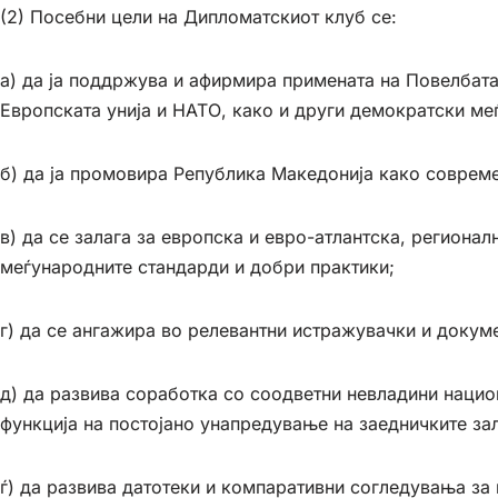
(2) Посебни цели на Дипломатскиот клуб се:
а) да ја поддржува и афирмира примената на Повелбата
Европската унија и НАТО, како и други демократски ме
б) да ја промовира Република Македонија како соврем
в) да се залага за европска и евро-атлантска, регион
меѓународните стандарди и добри практики;
г) да се ангажира во релевантни истражувачки и докум
д) да развива соработка со соодветни невладини нацио
функција на постојано унапредување на заедничките за
ѓ) да развива датотеки и компаративни согледувања за 