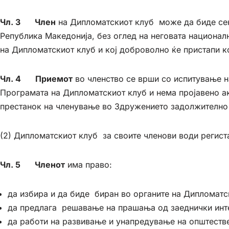
Чл. 3 Член
на Дипломатскиот клуб може да биде сек
Република Македонија, без оглед на неговата националн
на Дипломатскиот клуб и кој доброволно ќе пристапи к
Чл. 4 Приемот
во членство се врши со испитување н
Програмата на Дипломатскиот клуб и нема пројавено ак
престанок на членување во Здружението задолжително 
(2) Дипломатскиот клуб за своите членови води регист
Чл. 5 Членот
има право:
да избира и да биде биран во органите на Дипломатс
да предлага решавање на прашања од заеднички инт
да работи на развивање и унапредување на општествен