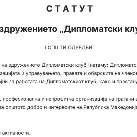
С Т А Т У Т
 здружението „Дипломатски кл
I.ОПШТИ ОДРЕДБИ
е на здружението Дипломатски клуб (натаму: Дипломатск
изацијата и управувањето, правата и обврските на член
јни за работата на Дипломатскиот клуб, како и престан
 професионална и непрофитна организација на граѓани 
за општото добро и интересите на Република Македонија
 активности.