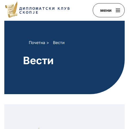
мени
Skip
to
content
Почетна
>
Вести
Вести