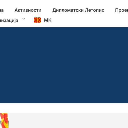
на
Активности
Дипломатски Летопис
Прое
MK
низација