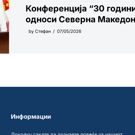
Конференција “30 години
односи Северна Македони
by
Стефан
07/05/2026
Информации
Доколку сакате да дознаете повеќе за нашиот