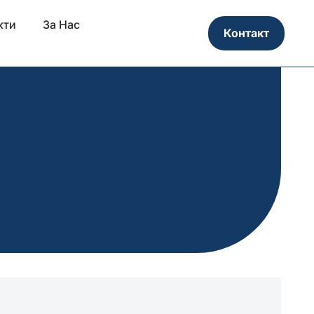
кти
За Нас
Контакт