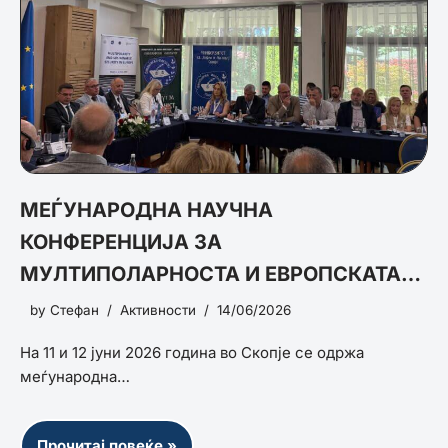
МЕЃУНАРОДНА НАУЧНА
КОНФЕРЕНЦИЈА ЗА
МУЛТИПОЛАРНОСТА И ЕВРОПСКАТА
БЕЗБЕДНОСТ
by
Стефан
Активности
14/06/2026
На 11 и 12 јуни 2026 година во Скопје се одржа
меѓународна…
Прочитај повеќе »