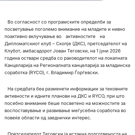
Во согласност со програмските определби за
посветување поголемо внимание на младите и нивно
поактивно вклучување во
активностите
на
Дипломатскиот клуб – Скопје (ДКС), претседателот на
Клубот, амбасадорот Јован Теговски, на 1 јуни 2026
година оствари средба со раководителот на локалната
Канцеларија на Регионалната канцеларија за младинска
соработка (RYCO), г. Владимир Ѓорѓевски.
На средбата беа разменети информации за тековните
активности и идните планови на ДКС и RYCO, при што
посебно внимание беше посветено на можностите за
воспоставување и развивање меѓусебна соработка во
повеќе области од заеднички интерес.
Претседателот Теговски ја истакна подготвеноста на