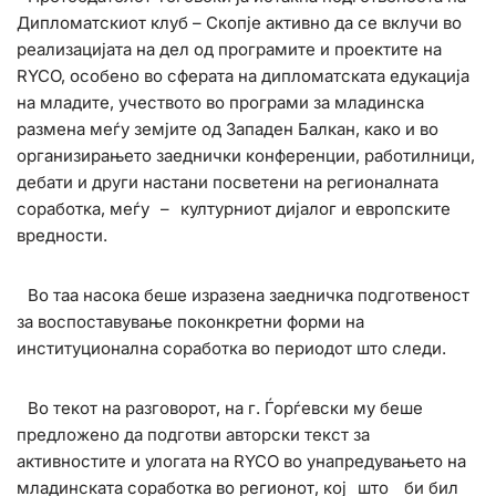
Дипломатскиот клуб – Скопје активно да се вклучи во
реализацијата на дел од програмите и проектите на
RYCO, особено во сферата на дипломатската едукација
на младите, учеството во програми за младинска
размена меѓу земјите од Западен Балкан, како и во
организирањето заеднички конференции, работилници,
дебати и други настани посветени на регионалната
соработка, меѓу
–
културниот дијалог и европските
вредности.
Во таа насока беше изразена заедничка подготвеност
за воспоставување поконкретни форми на
институционална соработка во периодот што следи.
Во текот на разговорот, на г. Ѓорѓевски му беше
предложено да подготви авторски текст за
активностите и улогата на RYCO во унапредувањето на
младинската соработка во регионот, кој
што
би бил