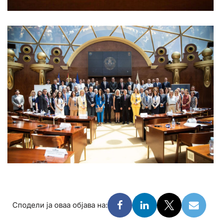
Сподели ја оваа објава на: