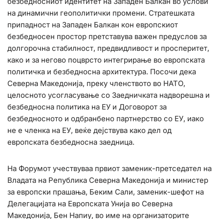
безбедносниот идентитет на Западен Балкан во услови
на динамични геополитички промени. Стратешката
припадност на Западен Балкан кон европскиот
безбедносен простор претставува важен предуслов за
долгорочна стабилност, предвидливост и просперитет,
како и за негово поцврсто интегрирање во европската
политичка и безбедносна архитектура. Посочи дека
Северна Македонија, преку членството во НАТО,
целосното усогласување со Заедничката надворешна и
безбедносна политика на ЕУ и Договорот за
безбедносното и одбранбено партнерство со ЕУ, иако
не е членка на ЕУ, веќе дејствува како дел од
европската безбедносна заедница.
На Форумот учествуваа првиот заменик-претседател на
Владата на Република Северна Македонија и министер
за европски прашања, Беким Сали, заменик-шефот на
Делегацијата на Европската Унија во Северна
Македонија, Бен Напиу, во име на организаторите