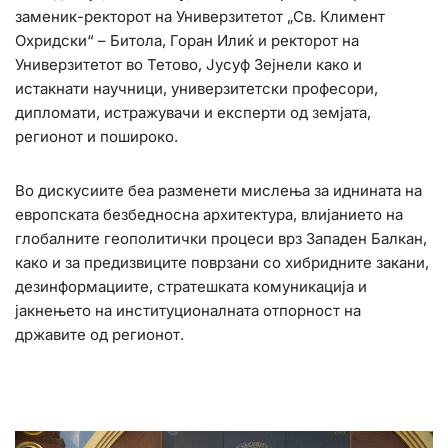
заменик-ректорот на Универзитетот „Св. Климент
Охридски“ – Битола, Горан Илиќ и ректорот на
Универзитетот во Тетово, Јусуф Зејнели како и
истакнати научници, универзитетски професори,
дипломати, истражувачи и експерти од земјата,
регионот и пошироко.
Во дискусиите беа разменети мислења за иднината на
европската безбедносна архитектура, влијанието на
глобалните геополитички процеси врз Западен Балкан,
како и за предизвиците поврзани со хибридните закани,
дезинформациите, стратешката комуникација и
јакнењето на институционалната отпорност на
државите од регионот.