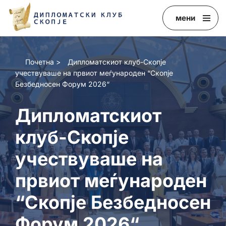
мени
Skip
to
content
Почетна
>
Дипломатскиот клуб-Скопје
учествуваше на првиот меѓународен “Скопје
Безбедносен Форум 2026“
Дипломатскиот
клуб-Скопје
учествуваше на
првиот меѓународен
“Скопје Безбедносен
Форум 2026“