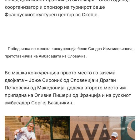
коорганизатор и спонзор на турнирот беше
Францускиот културен центар во Скопје.
Победничка во женска конкуренција беше Сандра Исмаиловичова,
претставничка на Амбасадата на Словачка.
Во машка конкуренција првото место го зазема
двојката – Јоже Сирониќ од Словенија и Драган
Петковски од Македонија, додека второто место им
припадна на Оливие Пишери од Франција и на рускиот
амбасадор Сергеј Баздникин.