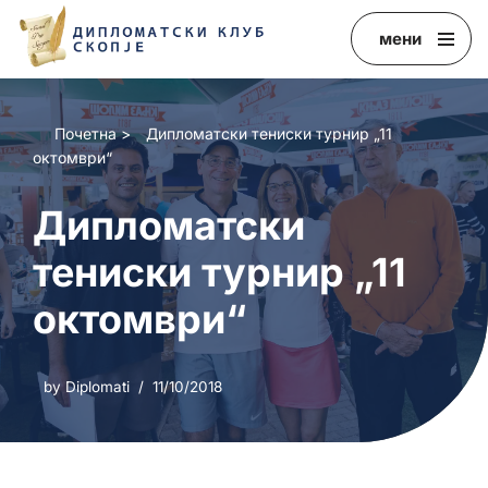
мени
Skip
to
content
Почетна
>
Дипломатски тениски турнир „11
октомври“
Дипломатски
тениски турнир „11
октомври“
by
Diplomati
11/10/2018