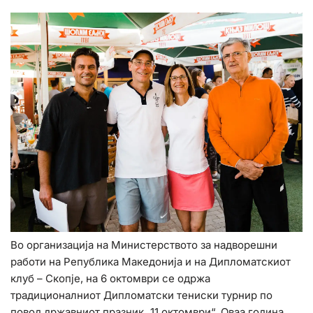
Во организација на Министерството за надворешни
работи на Република Македонија и на Дипломатскиот
клуб – Скопје, на 6 октомври се одржа
традиционалниот Дипломатски тениски турнир по
повод државниот празник „11 октомври“. Оваа година,