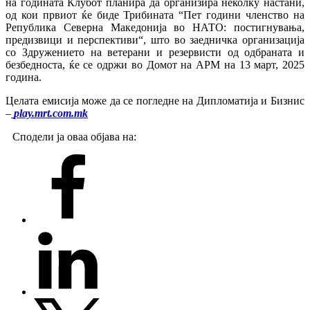
на годината Клубот планира да организира неколку настани,
од кои првиот ќе биде Трибината “Пет години членство на
Република Северна Македонија во НАТО: постигнувања,
предизвици и перспективи“, што во заедничка организација
со Здружението на ветерани и резервисти од одбраната и
безбедноста, ќе се одржи во Домот на АРМ на 13 март, 2025
година.
Целата емисија може да се погледне на Дипломатија и Бизнис
–
play.mrt.com.mk
Сподели ја оваа објава на: