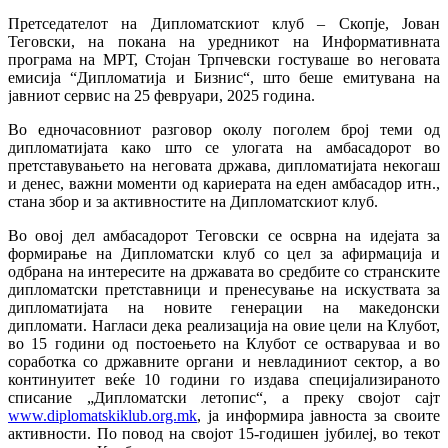
Претседателот на Дипломатскиот клуб – Скопје, Јован
Теговски, на покана на уредникот на Информативната
програма на МРТ, Стојан Трпчевски гостуваше во неговата
емисија “Дипломатија и Бизнис“, што беше емитувана на
јавниот сервис на 25 февруари, 2025 година.
Во едночасовниот разговор околу поголем број теми од
дипломатијата како што се улогата на амбасадорот во
претставувањето на неговата држава, дипломатијата некогаш
и денес, важни моменти од кариерата на еден амбасадор итн.,
стана збор и за активностите на Дипломатскиот клуб.
Во овој дел амбасадорот Теговски се осврна на идејата за
формирање на Дипломатски клуб со цел за афирмација и
одбрана на интересите на државата во средбите со странските
дипломатски претставници и пренесување на искуствата за
дипломатијата на новите генерации на македонски
дипломати. Нагласи дека реализација на овие цели на Клубот,
во 15 години од постоењето на Клубот се остваруваа и во
соработка со државните органи и невладиниот сектор, а во
континуитет веќе 10 години го издава специјализираното
списание „Дипломатски летопис“, а преку својот сајт
www.diplomatskiklub.org.mk
, ја информира јавноста за своите
активности. По повод на својот 15-годишен јубилеј, во текот