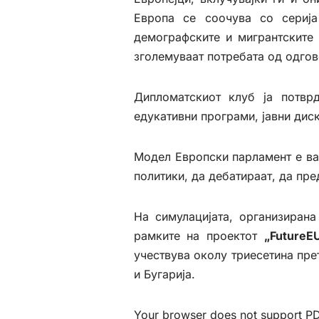
Европа се соочува со серија
демографските и мигрантските 
зголемуваат потребата од одгов
Дипломатскиот клуб ја потвр
едукативни програми, јавни дис
Модел Европски парламент е ва
политики, да дебатираат, да пре
На симулацијата, организиран
рамките на проектот
„FutureE
учествува околу триесетина пре
и Бугарија.
Your browser does not support PDF