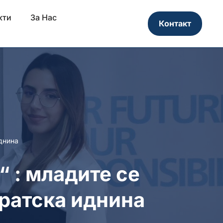
кти
За Нас
Контакт
днина
 : младите се
кратска иднина