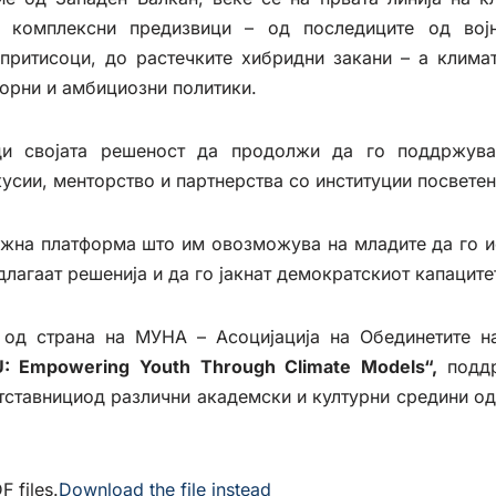
 комплексни предизвици – од последиците од војн
притисоци, до растечките хибридни закани – а клима
орни и амбициозни политики.
ди својата решеност да продолжи да го поддржув
кусии, менторство и партнерства со институции посветен
жна платформа што им овозможува на младите да го и
длагаат решенија и да го јакнат демократскиот капаците
а од страна на МУНА – Асоцијација на Обединетите н
U: Empowering Youth Through Climate Models“
,
поддр
тставнициод различни академски и културни средини о
 files.
Download the file instead