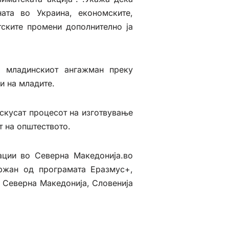
ата во Украина, економските,
тските промени дополнително ја
а младинскиот ангажман преку
и на младите.
скусат процесот на изготвување
т на општеството.
ации во Северна Македонија.во
жан од програмата Еразмус+,
д Северна Македонија, Словенија