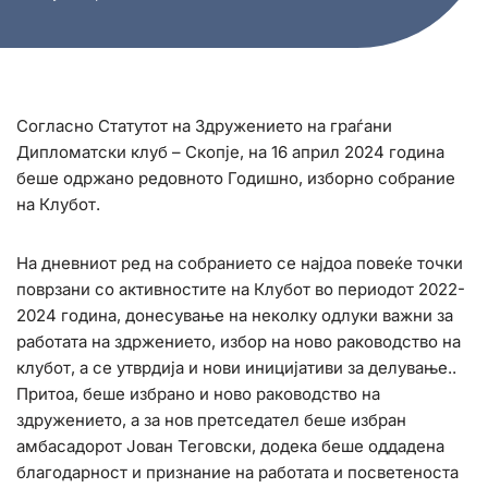
Согласно Статутот на Здружението на граѓани
Дипломатски клуб – Скопје, на 16 април 2024 година
беше одржано редовното Годишно, изборно собрание
на Клубот.
На дневниот ред на собранието се најдоа повеќе точки
поврзани со активностите на Клубот во периодот 2022-
2024 година, донесување на неколку одлуки важни за
работата на здржението, избор на ново раководство на
клубот, а се утврдија и нови иницијативи за делување..
Притоа, беше избрано и ново раководство на
здружението, а за нов претседател беше избран
амбасадорот Јован Теговски, додека беше оддадена
благодарност и признание на работата и посветеноста