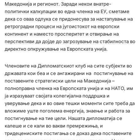
Македонија и регионот. Заради некои внатре-
политички калкулации во една членка на ЕУ, сметаме
дека со оваа одлука се придонесува за настапување на
ретроградни процеси на југоистокот на европски
континент и наместо просперитет и отвирање на
перспективи да дојде до загрозување на стабилноста во
директно опкружување на Европската унија.
Членовите на Дипломатскиот клуб на сите субјекти во
државата кои беа и се ангажирани на постигнување на
поставените стратегиски цели на Македонија –
полноправна членка на Европската унија и на НАТО, им
ја изразуваат својата колегијална поддршка и
уверување дека и во овие тешки моменти сите треба да
вложиме уште поголема енергија, знаење и работа за
постигнување на тие цели. Нашата дипломатија се
калеше и се кали во вакви премрежиња, и
тридецениските постигања се доказ дека поставените