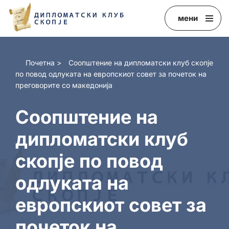
мени
Skip
to
content
Почетна
>
Соопштение на дипломатски клуб скопје
по повод одлуката на европскиот совет за почеток на
преговорите со македонија
Соопштение на
дипломатски клуб
скопје по повод
одлуката на
европскиот совет за
почеток на