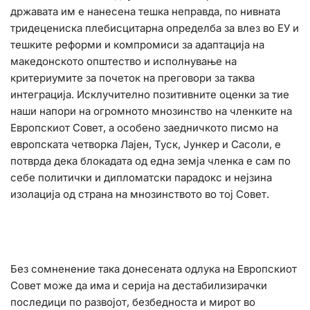
државата им е нанесена тешка неправда, по нивната
тридецениска плебисцитарна определба за влез во ЕУ и
тешките реформи и компромиси за адаптација на
македонското општество и исполнување на
критериумите за почеток на преговори за таква
интеграција. Исклучително позитивните оценки за тие
наши напори на огромното мнозинство на членките на
Европскиот Совет, а особено заедничкото писмо на
европската четворка Лајен, Туск, Јункер и Сасоли, е
потврда дека блокадата од една земја членка е сам по
себе политички и дипломатски парадокс и нејзина
изолација од страна на мнозинството во тој Совет.
Без сомненение така донесената одлука на Европскиот
Совет може да има и серија на дестабилизирачки
последици по развојот, безбедноста и мирот во