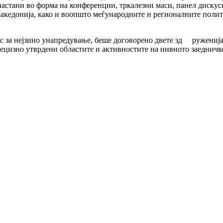
 настани во форма на конференции, тркалезни маси, панел дискус
Македонија, како и воопшто меѓународните и регионалните поли
с за нејзино унапредување, беше договорено двете зд
руженија
ецизно утврдени областите и активностите на нивното заедничк