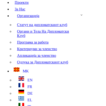
Проекти
За Нас
Организација
Статут на дипломатскиот клуб
Органи и Тела На Дипломатски
Клуб
Програма за работа
Критериуми за членство
Апликација за членство
Одлука за Дипломатскиот клуб
MK
EN
FR
DE
EL