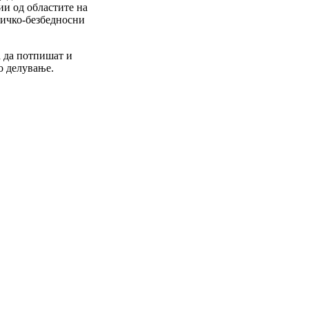
ии од областите на
тичко-безбедносни
 да потпишат и
о делување.