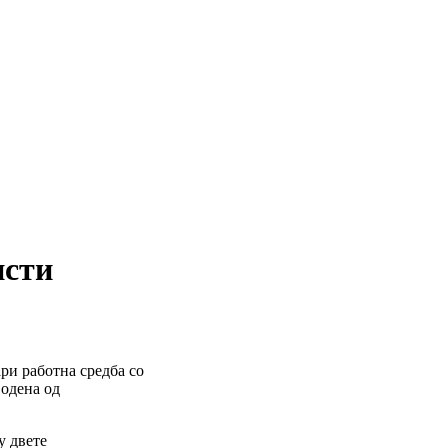
исти
ри работна средба со
водена од
у двете