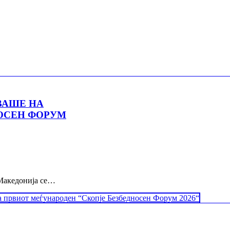
ВАШЕ НА
ОСЕН ФОРУМ
 Македонија се…
а првиот меѓународен “Скопје Безбедносен Форум 2026“