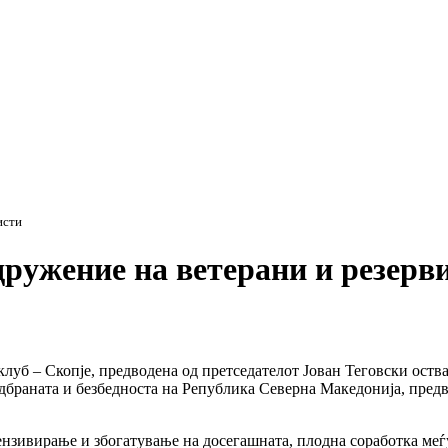
исти
ружение на ветерани и резерв
луб – Скопје, предводена од претседателот Јован Теговски оства
одбраната и безбедноста на Република Северна Македонија, пред
ензивирање и збогатување на досегашната, плодна соработка меѓ