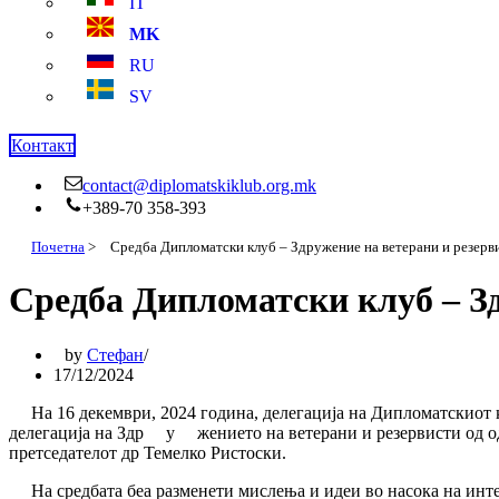
IT
MK
RU
SV
Контакт
contact@diplomatskiklub.org.mk
+389-70 358-393
Почетна
>
Средба Дипломатски клуб – Здружение на ветерани и резерв
Средба Дипломатски клуб – Зд
by
Стефан
17/12/2024
На 16 декември, 2024 година, делегација на Дипломатскиот к
делегација на Здр
у
жението на ветерани и резервисти од 
претседателот др Темелко Ристоски.
На средбата беа разменети мислења и идеи во насока на инт