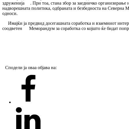
здруженија
. При тоа, стана збор за заедничко организирање
надворешната политика, одбраната и безбедноста на Северна 
односи.
Имајќи ја предвид досегашната соработка и взаемниот интер
соодветен
Меморандум за соработка со којшто ќе бидат попр
Сподели ја оваа објава на: