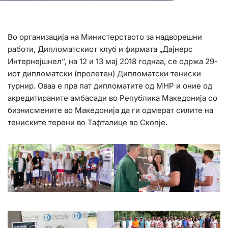
Во организација на Министерството за надворешни
работи, Дипломатскиот клуб и фирмата „Дајнерс
Интернејшнел“, на 12 и 13 мај 2018 годнаа, се одржа 29-
иот дипломатски (пролетен) Дипломатски тениски
турнир. Оваа е прв пат дипломатите од МНР и оние од
акредитираните амбасади во Република Македонија со
бизнисмените во Македонија да ги одмерат силите на
тениските терени во Тафталице во Скопје.