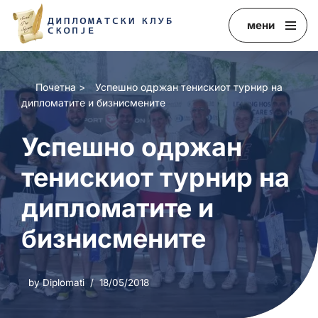
мени
Skip
to
content
Почетна
>
Успешно одржан тенискиот турнир на
дипломатите и бизнисмените
Успешно одржан
тенискиот турнир на
дипломатите и
бизнисмените
by
Diplomati
18/05/2018