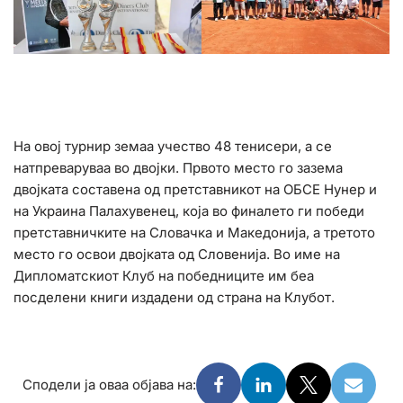
На овој турнир земаа учество 48 тенисери, а се
натпреваруваа во двојки. Првото место го зазема
двојката составена од претставникот на ОБСЕ Нунер и
на Украина Палахувенец, која во финалето ги победи
претставничките на Словачка и Македонија, а третото
место го освои двојката од Словенија. Во име на
Дипломатскиот Клуб на победниците им беа
посделени книги издадени од страна на Клубот.
Сподели ја оваа објава на: