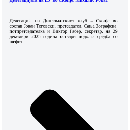
Делегацијата на ЕУ во Скопје, Михалис Рокас
Делегација на Дипломатскиот клуб – Скопје во
состав Јован Теговски, претседател, Сања Зографска,
потпретседателка и Виктор Габер, секретар, на 29
декември 2025 година оствари подолга средба со
шефот...