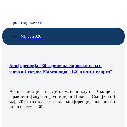
Прочитај повеќе
мај 7, 2026
Конференција “30 години на европскиот пат:
односи Северна Македонија – ЕУ и патот напред“
Во организација на Дипломатски клуб – Скопје и
Правниот факултет „Јустинијан Први“ – Скопје на 6
мај, 2026 година се одржа конференција на високо
ниво на тема “30...