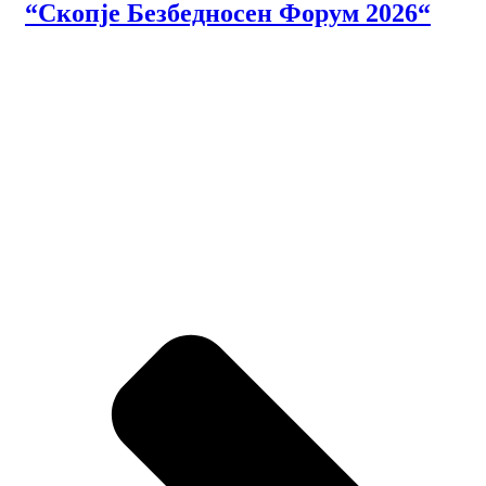
“Скопје Безбедносен Форум 2026“
На 15 јуни 2026 година, во Собранието на Република
Северна Македонија се одржа првиот меѓународен
„Скопје Безбедносен Форум 2026“ на тема „Архитекти на
стабилноста: Безбедносниот идентитет на Западен...