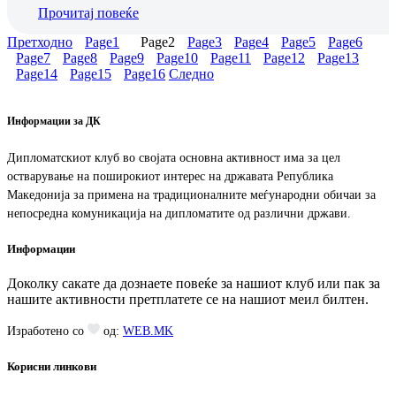
Прочитај повеќе
Претходно
Page
1
Page
2
Page
3
Page
4
Page
5
Page
6
Page
7
Page
8
Page
9
Page
10
Page
11
Page
12
Page
13
Page
14
Page
15
Page
16
Следно
Информации за ДК
Дипломатскиот клуб во својата основна активност има за цел
остварување на поширокиот интерес на државата Република
Македонија за примена на традиционалните меѓународни обичаи за
непосредна комуникација на дипломатите од различни држави.
Информации
Доколку сакате да дознаете повеќе за нашиот клуб или пак за
нашите активности претплатете се на нашиот меил билтен.
Изработено со
од:
WEB.MK
Корисни линкови